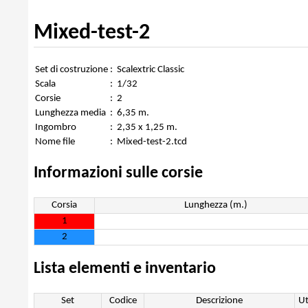
Mixed-test-2
Set di costruzione
:
Scalextric Classic
Scala
:
1/32
Corsie
:
2
Lunghezza media
:
6,35 m.
Ingombro
:
2,35 x 1,25 m.
Nome file
:
Mixed-test-2.tcd
Informazioni sulle corsie
Corsia
Lunghezza (m.)
1
2
Lista elementi e inventario
Set
Codice
Descrizione
Ut