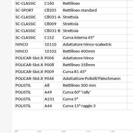
SC-CLASSIC
C160
Rettilineo
SC-SPORT
C8205
Rettilineo standard
SC-CLASSIC
C8031-A
Strettoia
SC-CLASSIC
C8009
Strettoia
SC-CLASSIC
C8031-B
Strettoia
SC-CLASSIC
C152
Curva interna 45°
NINCO
10110
Adattatore Ninco-scalextric
NINCO
10102
Rettilineo 400mm
POLICAR-Slot.it
P006
Adattatore Ninco
POLICAR-Slot.it
P008
Rettilineo 358mm
POLICAR-Slot.it
P009
Curva R1 45°
POLICAR-Slot.it
P046
Adattattore Polistil/Fleischmann
POLISTIL
A8
Rettilineo 300 mm
POLISTIL
A49
Curva 60° 'rally'
POLISTIL
A231
Curva 5°
POLISTIL
A44
Curva 15° raggio 3