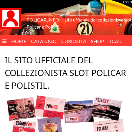
LOGIN
POLICAR.INFO: il sito ufficiale del collezionista slot
Policar e Polistil.
HOME
CATALOGO
CURIOSITÀ
SHOP
TCAD
ENGLISH
IL SITO UFFICIALE DEL
COLLEZIONISTA SLOT POLICAR
E POLISTIL.