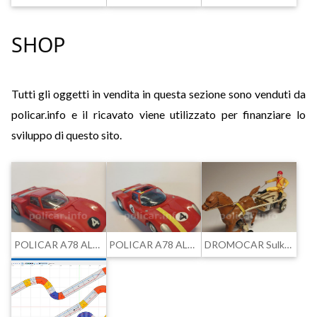
SHOP
Tutti gli oggetti in vendita in questa sezione sono venduti da
policar.info e il ricavato viene utilizzato per finanziare lo
sviluppo di questo sito.
POLICAR A78 ALFA ROMEO 33/2 DAYTONA #4 NUMERI NERI
POLICAR A78 ALFA ROMEO DAYTONA 33/2 SPYDER by TOPTOYS #4
DROMOCAR Sulky 203D - Buono stato di conservazione. RARO