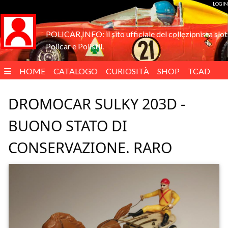
LOGIN
POLICAR.INFO: il sito ufficiale del collezionista slot
Policar e Polistil.
HOME
CATALOGO
CURIOSITÀ
SHOP
TCAD
ENGLISH
DROMOCAR SULKY 203D -
BUONO STATO DI
CONSERVAZIONE. RARO