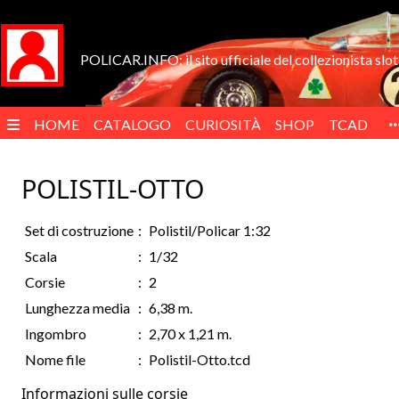
POLICAR.INFO: il sito ufficiale del collezionista slot 
HOME
CATALOGO
CURIOSITÀ
SHOP
TCAD
POLISTIL-OTTO
Set di costruzione
:
Polistil/Policar 1:32
Scala
:
1/32
Corsie
:
2
Lunghezza media
:
6,38 m.
Ingombro
:
2,70 x 1,21 m.
Nome file
:
Polistil-Otto.tcd
Informazioni sulle corsie