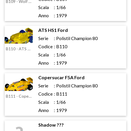
B109 - Wolf WR1
Scala
:
1/66
Anno
:
1979
ATS HS1 Ford
Serie
:
Polistil Champion 80
Codice
:
B110
B110 - ATS HS1 Ford
Scala
:
1/66
Anno
:
1979
Copersucar F5A Ford
Serie
:
Polistil Champion 80
Codice
:
B111
B111 - Copersucar F5A Ford
Scala
:
1/66
Anno
:
1979
Shadow ???