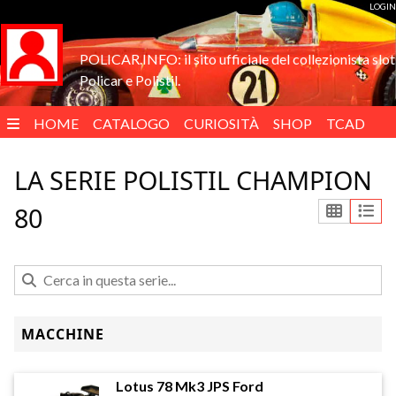
LOGIN
POLICAR.INFO: il sito ufficiale del collezionista slot
Policar e Polistil.
HOME
CATALOGO
CURIOSITÀ
SHOP
TCAD
ENGLISH
LA SERIE POLISTIL CHAMPION
80
MACCHINE
Lotus 78 Mk3 JPS Ford