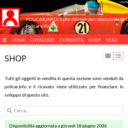
LOGIN
POLICAR.INFO: il sito ufficiale del collezionista slot
Policar e Polistil.
HOME
CATALOGO
CURIOSITÀ
SHOP
TCAD
ENGLISH
SHOP
Tutti gli oggetti in vendita in questa sezione sono venduti da
policar.info e il ricavato viene utilizzato per finanziare lo
sviluppo di questo sito.
Disponibilità aggiornata a giovedì 18 giugno 2026