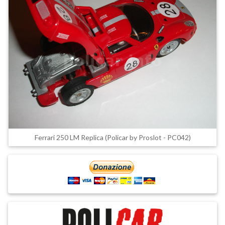
Ferrari 250 LM Replica (Policar by Proslot - PC042)