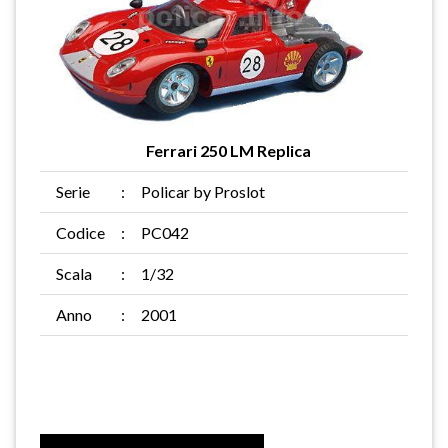
Ferrari 250 LM Replica
Serie
:
Policar by Proslot
Codice
:
PC042
Scala
:
1/32
Anno
:
2001