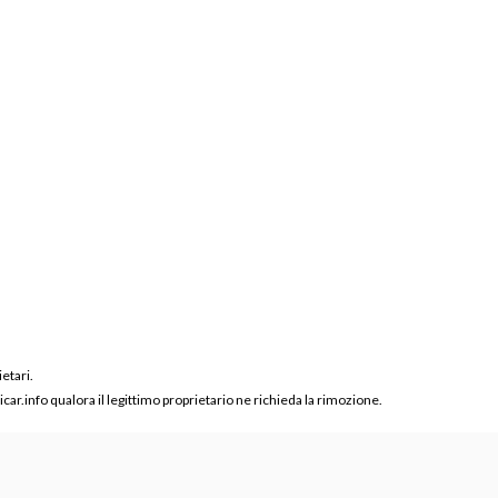
ietari.
ar.info qualora il legittimo proprietario ne richieda la rimozione.