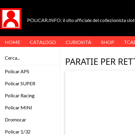
POLICAR.INFO: il sito ufficiale del collezionista slot 
HOME
CATALOGO
CURIOSITÀ
SHOP
TCA
Cerca...
PARATIE PER RET
Policar APS
Policar SUPER
Policar Racing
Policar MINI
Dromocar
Policar 1/32