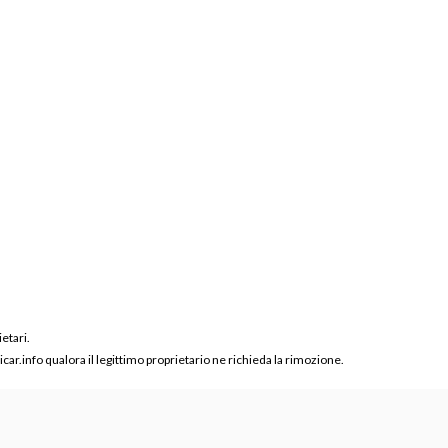
ietari.
ar.info qualora il legittimo proprietario ne richieda la rimozione.